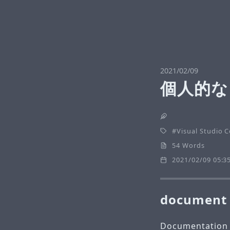
2021/02/09
個人的な 
Visual Studio 
54 Words
2021/02/09 05:3
document
Documentation f