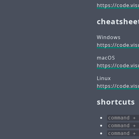
https://code.vi
cheatshee
Windows
https://code.vi
macOS
https://code.vi
Linux
https://code.vi
shortcuts
command + 
command + 
command + 