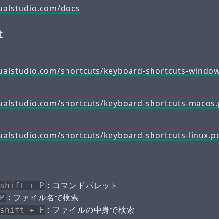
sualstudio.com/docs
t
sualstudio.com/shortcuts/keyboard-shortcuts-windo
sualstudio.com/shortcuts/keyboard-shortcuts-macos.
sualstudio.com/shortcuts/keyboard-shortcuts-linux.p
: コマンドパレット
shift + P
: ファイル名で検索
P
: ファイルの中身で検索
shift + F