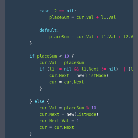
case
l2
==
nil
:
placeSum
=
cur
.
Val
+
l1
.
Val
default
:
placeSum
=
cur
.
Val
+
l1
.
Val
+
l2
.
Val
}
if
placeSum
<
10
{
cur
.
Val
=
placeSum
if
(
l1
!=
nil
&&
l1
.
Next
!=
nil
)
||
(
l2
cur
.
Next
=
new
(
ListNode
)
cur
=
cur
.
Next
}
}
else
{
cur
.
Val
=
placeSum
%
10
cur
.
Next
=
new
(
ListNode
)
cur
.
Next
.
Val
=
1
cur
=
cur
.
Next
}