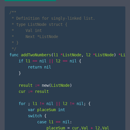
 */
func
addTwoNumbers
(
l1
*
ListNode
,
l2
*
ListNode
)
*
List
if
l1
==
nil
||
l2
==
nil
{
return
nil
}
result
:=
new
(
ListNode
)
cur
:=
result
for
;
l1
!=
nil
||
l2
!=
nil
;
{
var
placeSum
int
switch
{
case
l1
==
nil
:
placeSum
=
cur
.
Val
+
l2
.
Val