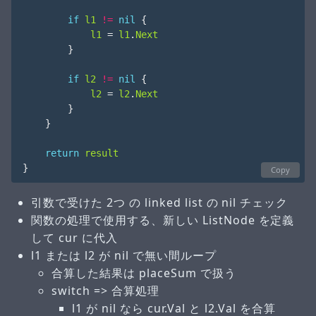
if
l1
!=
nil
{
l1
=
l1
.
Next
}
if
l2
!=
nil
{
l2
=
l2
.
Next
}
}
return
result
}
Copy
引数で受けた 2つ の linked list の nil チェック
関数の処理で使用する、新しい ListNode を定義
して cur に代入
l1 または l2 が nil で無い間ループ
合算した結果は placeSum で扱う
switch => 合算処理
l1 が nil なら cur.Val と l2.Val を合算