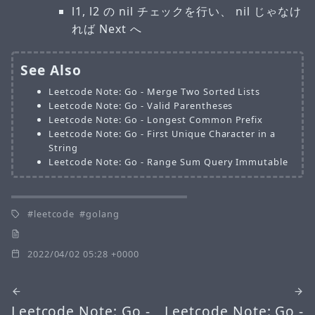
l1, l2 の nil チェックを行い、 nil じゃなけ
れば Next へ
See Also
Leetcode Note: Go - Merge Two Sorted Lists
Leetcode Note: Go - Valid Parentheses
Leetcode Note: Go - Longest Common Prefix
Leetcode Note: Go - First Unique Character in a
String
Leetcode Note: Go - Range Sum Query Immutable
leetcode
golang
2022/04/02 05:28 +0000
Leetcode Note: Go -
Leetcode Note: Go -